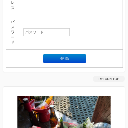
レ
ス
パ
ス
ワ
ー
ド
RETURN TOP